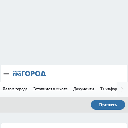
Лето в городе
Готовимся к школе
Документы
Т+ информиру
Принять