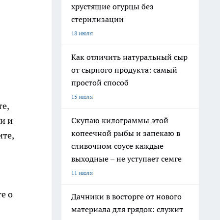
хрустящие огурцы без
стерилизации
18 июля
Как отличить натуральный сыр
от сырного продукта: самый
простой способ
15 июля
е,
и и
Скупаю килограммы этой
копеечной рыбы и запекаю в
те,
сливочном соусе каждые
выходные – не уступает семге
11 июля
е о
Дачники в восторге от нового
материала для грядок: служит