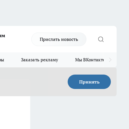
ям
Прислать новость
ры
Заказать рекламу
Мы ВКонтакте
Мы
Принять