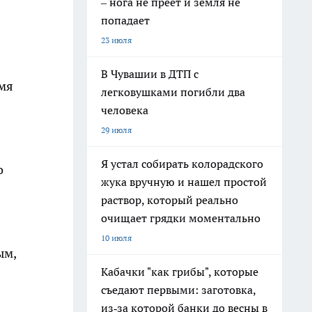
– нога не преет и земля не
попадает
23 июля
В Чувашии в ДТП с
емя
легковушками погибли два
человека
29 июля
Я устал собирать колорадского
о
жука вручную и нашел простой
раствор, который реально
очищает грядки моментально
10 июля
ым,
Кабачки "как грибы", которые
съедают первыми: заготовка,
из‑за которой банки до весны в