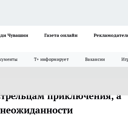
ди Чувашии
Газета онлайн
Рекламодател
кументы
Т+ информирует
Вакансии
Иг
трельцам приключения, а
 неожиданности