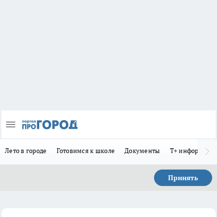
Лето в городе
Готовимся к школе
Документы
Т+ информиру
Принять