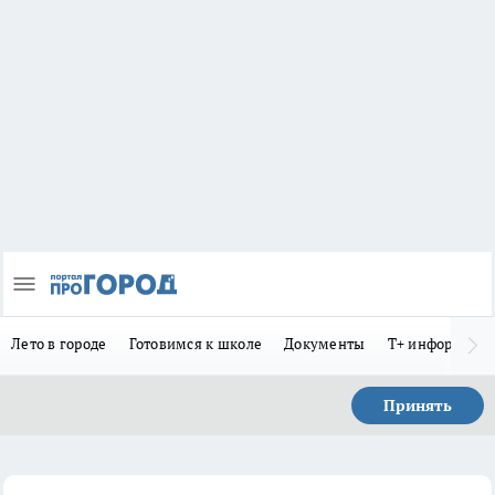
Лето в городе
Готовимся к школе
Документы
Т+ информиру
Принять