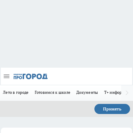
Лето в городе
Готовимся к школе
Документы
Т+ информиру
Принять