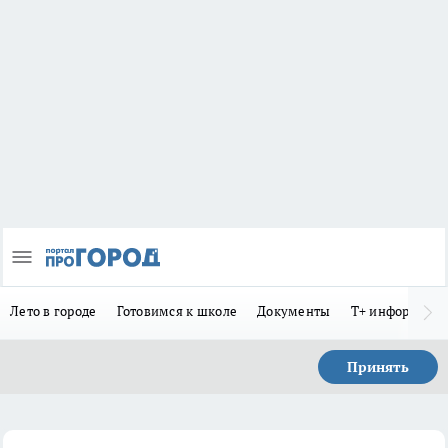
Лето в городе
Готовимся к школе
Документы
Т+ информиру
Принять