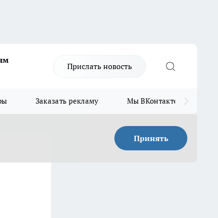
ям
Прислать новость
ры
Заказать рекламу
Мы ВКонтакте
Мы
Принять