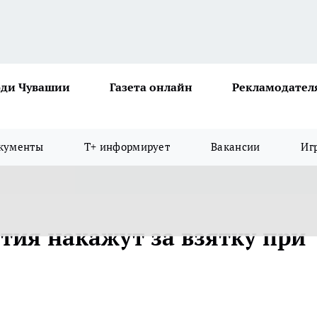
ди Чувашии
Газета онлайн
Рекламодател
кументы
Т+ информирует
Вакансии
Иг
тия накажут за взятку при