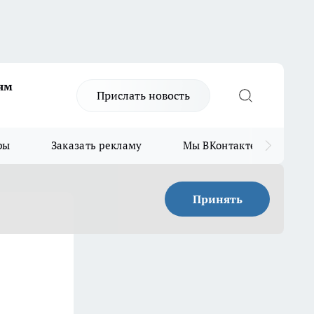
ям
Прислать новость
ры
Заказать рекламу
Мы ВКонтакте
Мы
Принять