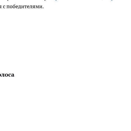
я с победителями.
олоса