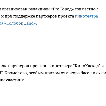
л организован редакцией «Pro Город» совместно с
й и при поддержке партнеров проекта
кинотеатра
ра «Колобок Land»
.
од», партнеров проекта - кинотеатра "КиноКаскад" и
". Кроме того, особым призом от автора басен и сказ
ин участник.