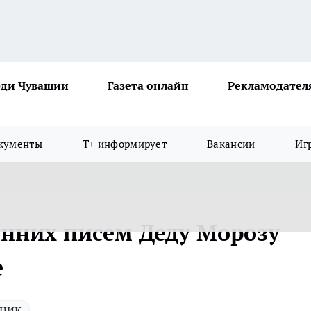
ди Чувашии
Газета онлайн
Рекламодател
кументы
Т+ информирует
Вакансии
Иг
нних писем Деду Морозу
е
ник