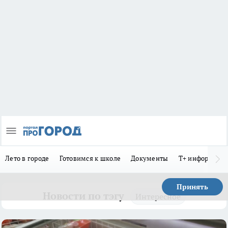
Лето в городе
Готовимся к школе
Документы
Т+ информиру
Принять
Новости по тэгу
Интересное