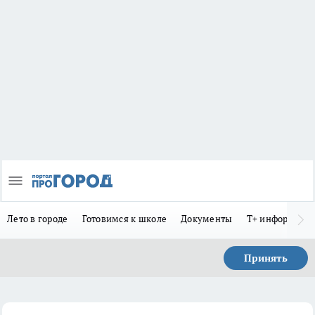
Лето в городе
Готовимся к школе
Документы
Т+ информиру
Принять