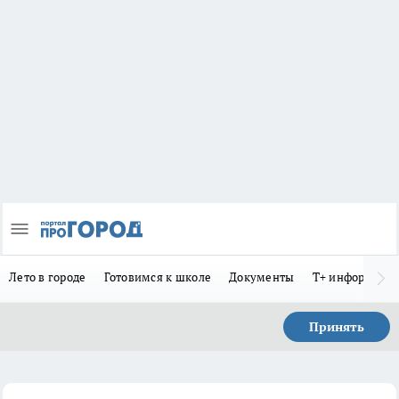
Лето в городе
Готовимся к школе
Документы
Т+ информиру
Принять