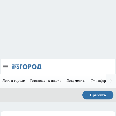
Лето в городе
Готовимся к школе
Документы
Т+ информиру
Принять