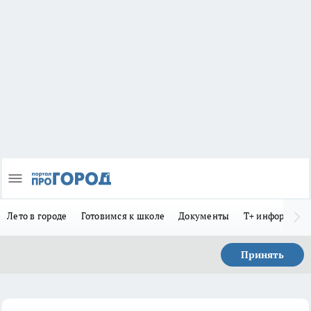
Лето в городе
Готовимся к школе
Документы
Т+ информиру
Принять