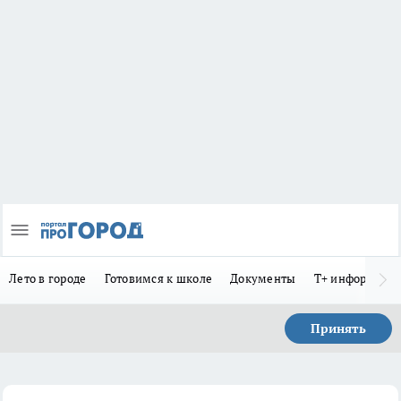
Лето в городе
Готовимся к школе
Документы
Т+ информиру
Принять