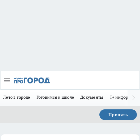
Лето в городе
Готовимся к школе
Документы
Т+ информиру
Принять