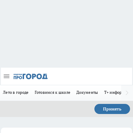
Лето в городе
Готовимся к школе
Документы
Т+ информиру
Принять