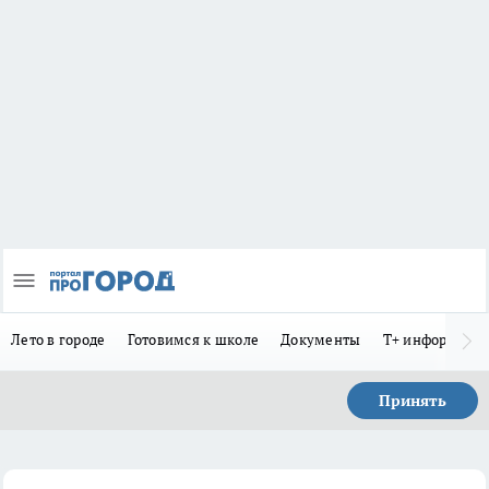
Лето в городе
Готовимся к школе
Документы
Т+ информиру
Принять