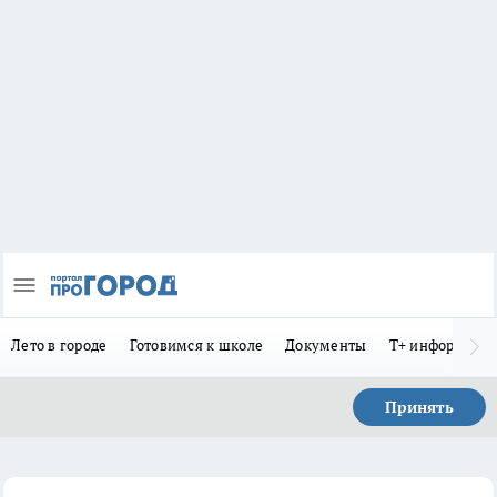
Лето в городе
Готовимся к школе
Документы
Т+ информиру
Принять