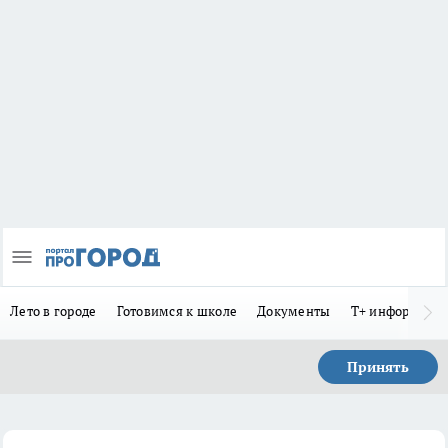
Лето в городе
Готовимся к школе
Документы
Т+ информиру
Принять