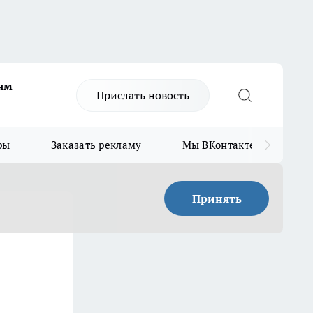
ям
Прислать новость
ры
Заказать рекламу
Мы ВКонтакте
Мы
Принять