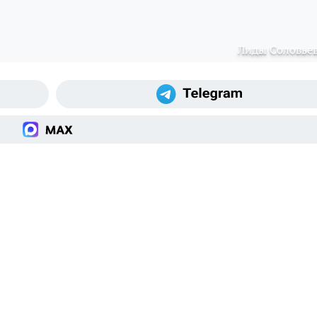
Лиды Соловье