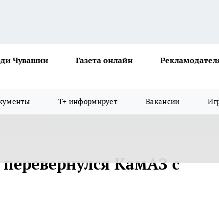
ди Чувашии
Газета онлайн
Рекламодател
кументы
Т+ информирует
Вакансии
Иг
 перевернулся КамАЗ с