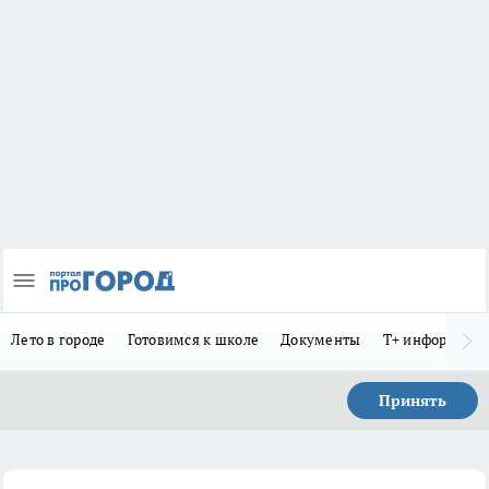
Лето в городе
Готовимся к школе
Документы
Т+ информиру
Принять