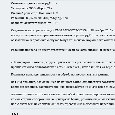
Сетевое издание
«www.pg21.ru»
Учредитель ООО «Город 21»
Главный редактор: Кошкина К.С.
Редакция: 8 (8352) 202-400, red@pg21.ru
Возрастная категория сайта: 16+
Свидетельство о регистрации СМИ ЭЛ№ФС77-56243 от 28 ноября 2013 
воспроизведении материалов новостного портала pg21.ru в печатных и
обязательна, в противном случае будут применены нормы законодател
Редакция портала не несет ответственности за комментарии и материа
«На информационном ресурсе применяются рекомендательные техноло
предпочтениям пользователей сети "Интернет", находящихся на терр
Политика конфиденциальности и обработки персональных данных
Вся информация, размещенная на данном сайте, охраняется в соответс
воспроизведению, распространению, переработке не иначе как с пись
Администрация портала оставляет за собой право модерировать комме
комментарии, содержащие нецензурную брань, разжигающие межнацион
пользователей, не соблюдающих эти требования, могут быть переданы
16+