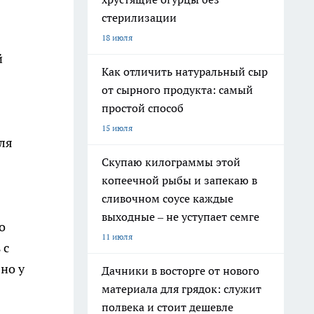
стерилизации
18 июля
й
Как отличить натуральный сыр
от сырного продукта: самый
простой способ
15 июля
ля
Скупаю килограммы этой
копеечной рыбы и запекаю в
сливочном соусе каждые
выходные – не уступает семге
о
11 июля
 с
но у
Дачники в восторге от нового
материала для грядок: служит
полвека и стоит дешевле