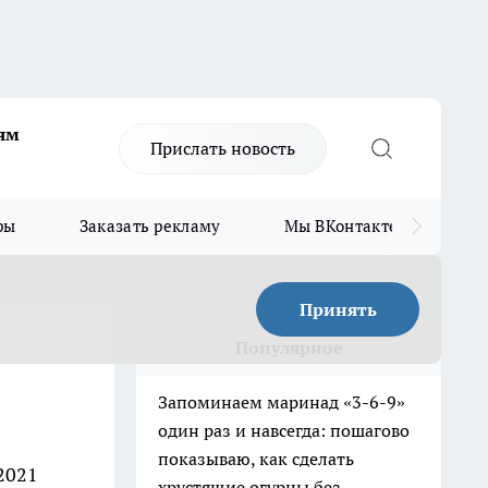
ям
Прислать новость
ры
Заказать рекламу
Мы ВКонтакте
Мы
Принять
Популярное
Запоминаем маринад «3-6-9»
один раз и навсегда: пошагово
показываю, как сделать
2021
хрустящие огурцы без