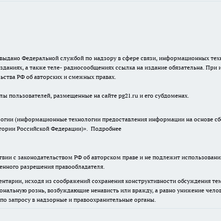
г. выдано Федеральной службой по надзору в сфере связи, информационных т
зданиях, а также теле- радиосообщениях ссылка на издание обязательна. При
ьства РФ об авторских и смежных правах.
лы пользователей, размещенные на сайте pg21.ru и его субдоменах.
гии (информационные технологии предоставления информации на основе сбор
итории Российской Федерации)».
Подробнее
твии с законодательством РФ об авторском праве и не подлежит использовани
менного разрешения правообладателя.
нтарии, исходя из соображений сохранения конструктивности обсуждения тем 
альную рознь, возбуждающие ненависть или вражду, а равно унижение челове
 по запросу в надзорные и правоохранительные органы.