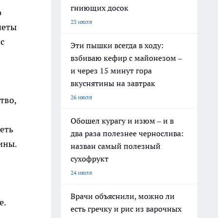
гниющих досок
о
23 июля
неты
с
Эти пышки всегда в ходу:
взбиваю кефир с майонезом –
и через 15 минут гора
вкуснятины на завтрак
26 июля
тво,
Обошел курагу и изюм – и в
еть
два раза полезнее чернослива:
ины.
назван самый полезный
сухофрукт
24 июля
Врачи объяснили, можно ли
е.
есть гречку и рис из варочных