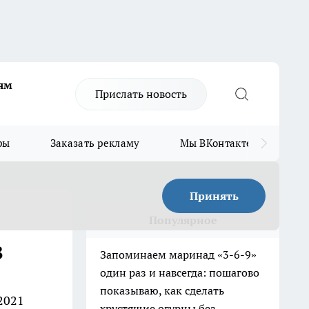
ям
Прислать новость
ры
Заказать рекламу
Мы ВКонтакте
Мы
Принять
Популярное
в
Запоминаем маринад «3-6-9»
один раз и навсегда: пошагово
показываю, как сделать
2021
хрустящие огурцы без