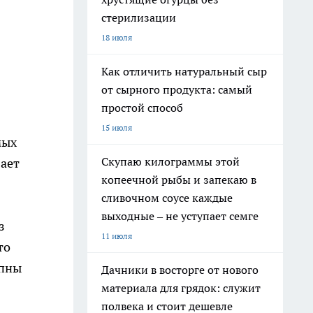
стерилизации
18 июля
Как отличить натуральный сыр
от сырного продукта: самый
простой способ
15 июля
мых
Скупаю килограммы этой
ает
копеечной рыбы и запекаю в
сливочном соусе каждые
выходные – не уступает семге
з
11 июля
то
упны
Дачники в восторге от нового
материала для грядок: служит
полвека и стоит дешевле