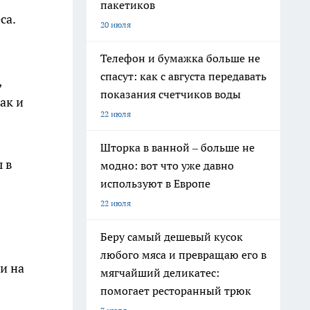
пакетиков
са.
20 июля
Телефон и бумажка больше не
спасут: как с августа передавать
,
показания счетчиков воды
ак и
22 июля
Шторка в ванной – больше не
 в
модно: вот что уже давно
используют в Европе
22 июля
Беру самый дешевый кусок
любого мяса и превращаю его в
и на
мягчайший деликатес:
помогает ресторанный трюк