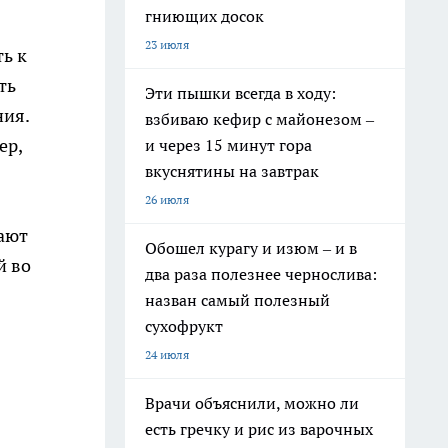
гниющих досок
23 июля
ь к
ть
Эти пышки всегда в ходу:
ния.
взбиваю кефир с майонезом –
ер,
и через 15 минут гора
вкуснятины на завтрак
26 июля
дают
Обошел курагу и изюм – и в
й во
два раза полезнее чернослива:
назван самый полезный
сухофрукт
24 июля
Врачи объяснили, можно ли
есть гречку и рис из варочных