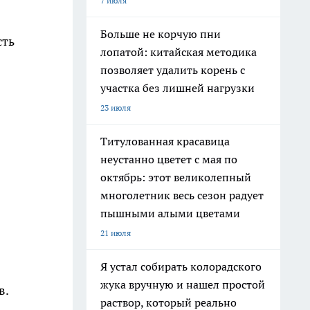
7 июля
Больше не корчую пни
сть
лопатой: китайская методика
позволяет удалить корень с
участка без лишней нагрузки
23 июля
Титулованная красавица
неустанно цветет с мая по
октябрь: этот великолепный
многолетник весь сезон радует
пышными алыми цветами
21 июля
Я устал собирать колорадского
жука вручную и нашел простой
в.
раствор, который реально