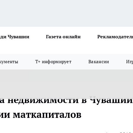
ди Чувашии
Газета онлайн
Рекламодател
кументы
Т+ информирует
Вакансии
Иг
ва недвижимости в Чувашии
ии маткапиталов