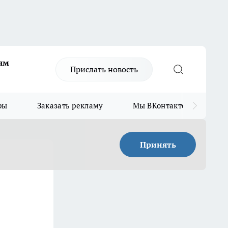
ям
Прислать новость
ры
Заказать рекламу
Мы ВКонтакте
Мы
Принять