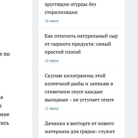
хрустящие огурцы без
стерилизации
18 июля
Как отличить натуральный сыр
от сырного продукта: самый
простой способ
е по
15 июля
Скупаю килограммы этой
копеечной рыбы и запекаю в
сливочном соусе каждые
ла
выходные – не уступает семге
в
11 июля
ение
лись
Дачники в восторге от нового
материала для грядок: служит