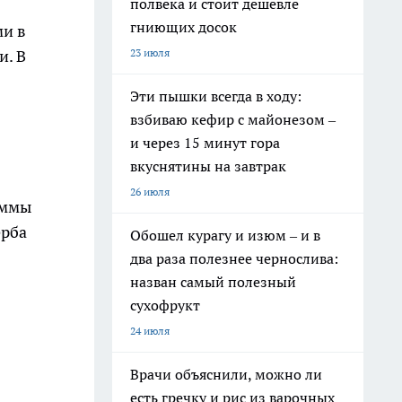
полвека и стоит дешевле
гниющих досок
ми в
23 июля
и. В
Эти пышки всегда в ходу:
взбиваю кефир с майонезом –
и через 15 минут гора
вкуснятины на завтрак
26 июля
аммы
ерба
Обошел курагу и изюм – и в
два раза полезнее чернослива:
назван самый полезный
сухофрукт
24 июля
Врачи объяснили, можно ли
есть гречку и рис из варочных