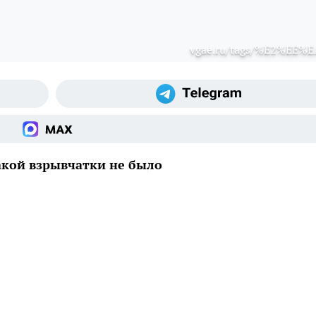
vgae.ru/tags/%E2%EE%
акой взрывчатки не было