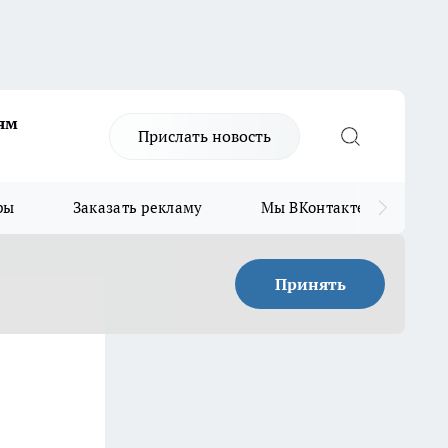
ям
Прислать новость
ры
Заказать рекламу
Мы ВКонтакте
Мы
Принять