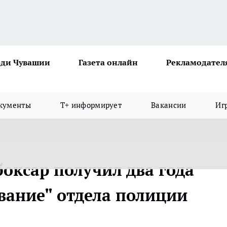
ди Чувашии
Газета онлайн
Рекламодател
кументы
Т+ информирует
Вакансии
Иг
оксар получил два года
ание" отдела полиции