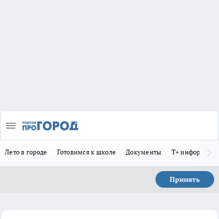
Лето в городе
Готовимся к школе
Документы
Т+ информиру
Принять