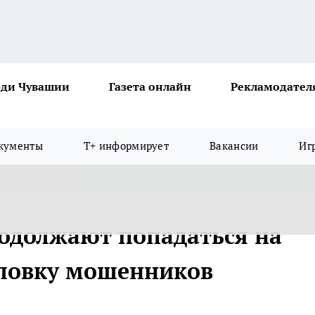
ди Чувашии
Газета онлайн
Рекламодател
кументы
Т+ информирует
Вакансии
Иг
одолжают попадаться на
уловку мошенников