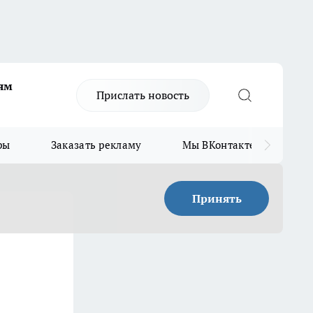
ям
Прислать новость
ры
Заказать рекламу
Мы ВКонтакте
Мы
Принять