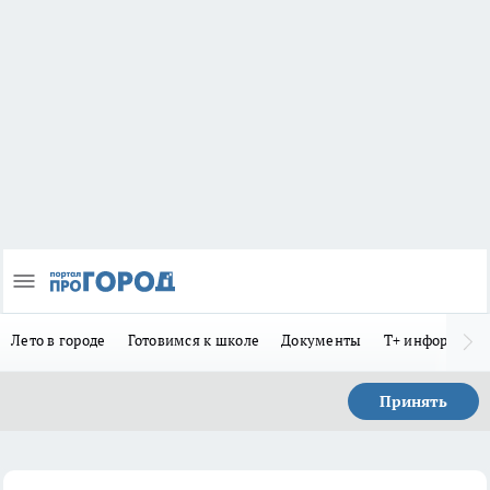
Лето в городе
Готовимся к школе
Документы
Т+ информиру
Принять