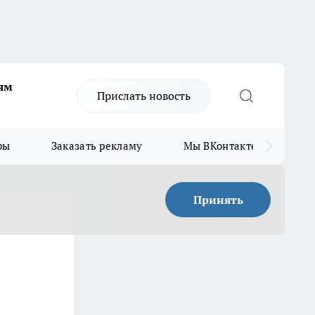
ям
Прислать новость
ры
Заказать рекламу
Мы ВКонтакте
Мы
Принять