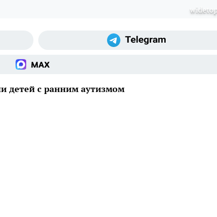
widetop
ии детей с ранним аутизмом