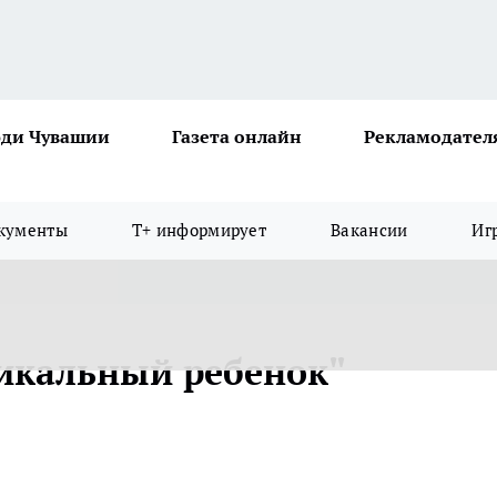
ди Чувашии
Газета онлайн
Рекламодател
кументы
Т+ информирует
Вакансии
Иг
икальный ребенок"