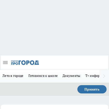
Лето в городе
Готовимся к школе
Документы
Т+ информиру
Принять