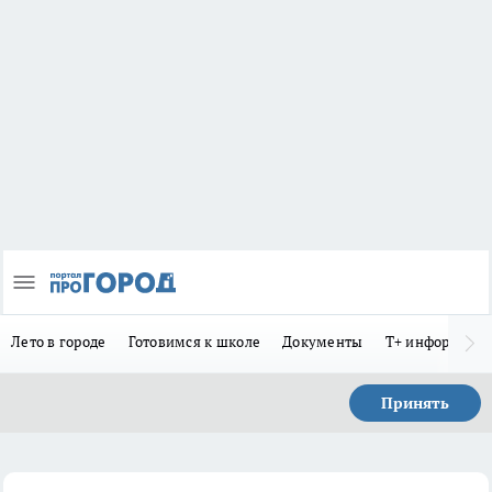
Лето в городе
Готовимся к школе
Документы
Т+ информиру
Принять