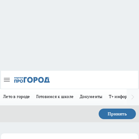
Лето в городе
Готовимся к школе
Документы
Т+ информиру
Принять