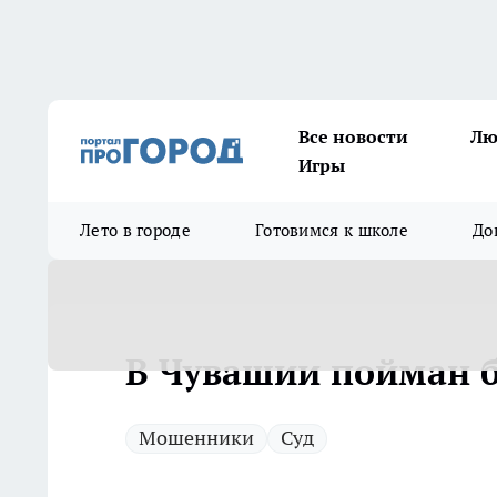
Все новости
Лю
Игры
Лето в городе
Готовимся к школе
До
В Чувашии пойман б
Мошенники
Суд