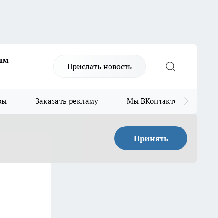
ям
Прислать новость
ры
Заказать рекламу
Мы ВКонтакте
Мы
Принять