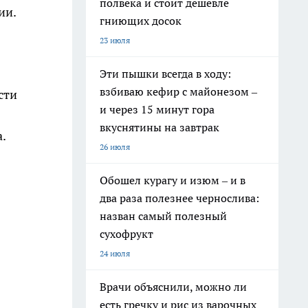
полвека и стоит дешевле
ии.
гниющих досок
23 июля
Эти пышки всегда в ходу:
взбиваю кефир с майонезом –
сти
и через 15 минут гора
вкуснятины на завтрак
.
26 июля
Обошел курагу и изюм – и в
два раза полезнее чернослива:
назван самый полезный
сухофрукт
24 июля
Врачи объяснили, можно ли
есть гречку и рис из варочных