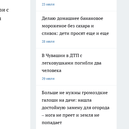
23 июля
зи с
м
Делаю домашнее банановое
мороженое без сахара и
сливок: дети просят еще и еще
28 июля
В Чувашии в ДТП с
легковушками погибли два
человека
29 июля
Больше не нужны громоздкие
галоши на даче: нашла
достойную замену для огорода
– нога не преет и земля не
попадает