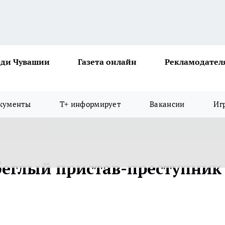
ди Чувашии
Газета онлайн
Рекламодател
кументы
Т+ информирует
Вакансии
Иг
еглый пристав-преступник