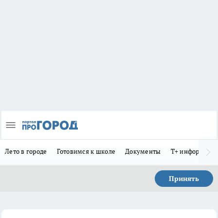
Лето в городе
Готовимся к школе
Документы
Т+ информиру
Принять