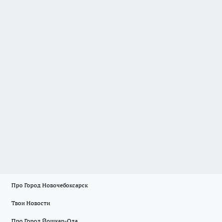
Про Город Новочебоксарск
Твои Новости
Про Город Йошкар-Ола