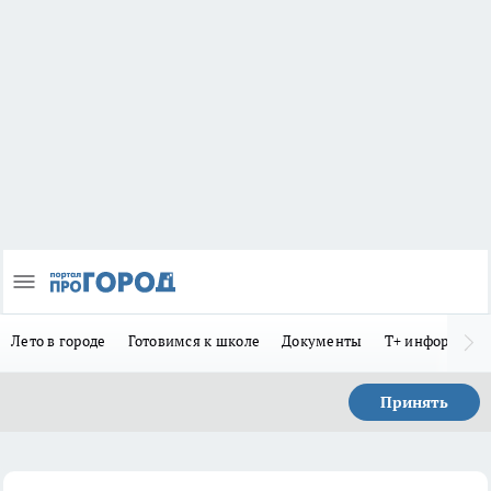
Лето в городе
Готовимся к школе
Документы
Т+ информиру
Принять