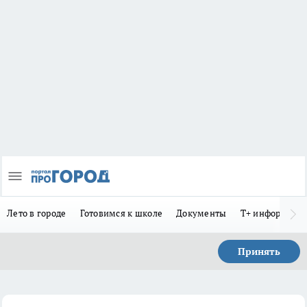
Лето в городе
Готовимся к школе
Документы
Т+ информиру
Принять