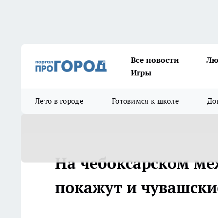
Все новости
Лю
Игры
Лето в городе
Готовимся к школе
До
На чебоксарском м
покажут и чувашск