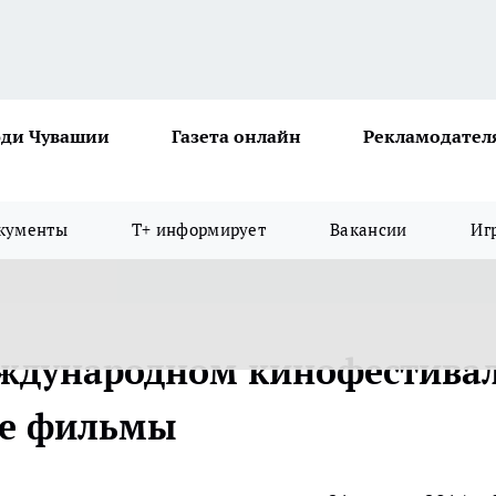
ди Чувашии
Газета онлайн
Рекламодател
кументы
Т+ информирует
Вакансии
Иг
еждународном кинофестива
ие фильмы