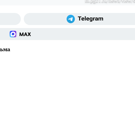
m.pg21.ru/news/view/
льма