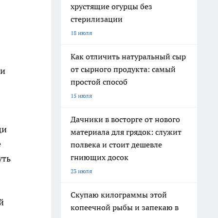
хрустящие огурцы без
стерилизации
18 июля
Как отличить натуральный сыр
от сырного продукта: самый
ии
простой способ
15 июля
Дачники в восторге от нового
ци
материала для грядок: служит
е
полвека и стоит дешевле
гниющих досок
уть
23 июля
Скупаю килограммы этой
й
копеечной рыбы и запекаю в