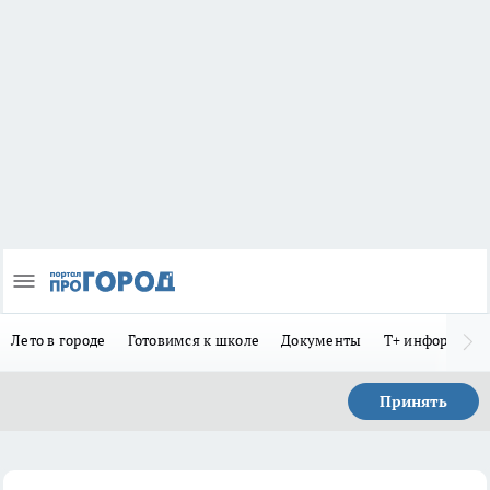
Лето в городе
Готовимся к школе
Документы
Т+ информиру
Принять