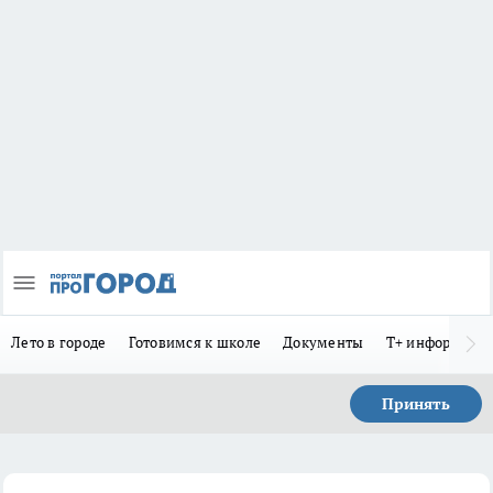
Лето в городе
Готовимся к школе
Документы
Т+ информиру
Принять