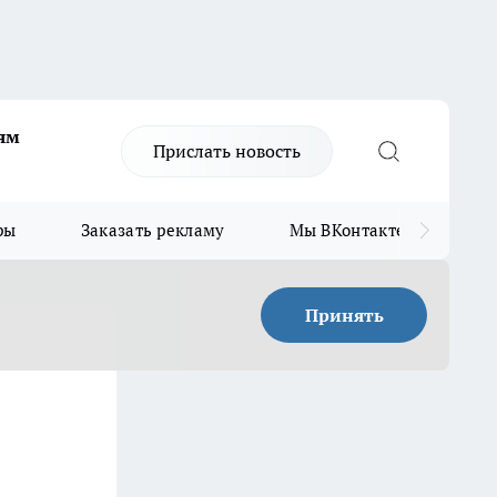
ям
Прислать новость
ры
Заказать рекламу
Мы ВКонтакте
Мы
Принять