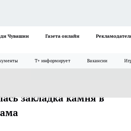
ди Чувашии
Газета онлайн
Рекламодател
кументы
Т+ информирует
Вакансии
Иг
лась закладка камня в
рама