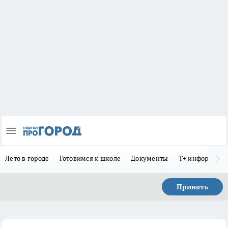
Лето в городе
Готовимся к школе
Документы
Т+ информиру
Принять