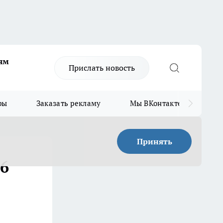
ям
Прислать новость
ры
Заказать рекламу
Мы ВКонтакте
Мы
Принять
 6