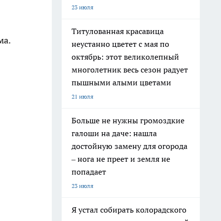
23 июля
Титулованная красавица
ма.
неустанно цветет с мая по
октябрь: этот великолепный
многолетник весь сезон радует
пышными алыми цветами
21 июля
Больше не нужны громоздкие
галоши на даче: нашла
достойную замену для огорода
– нога не преет и земля не
попадает
23 июля
Я устал собирать колорадского