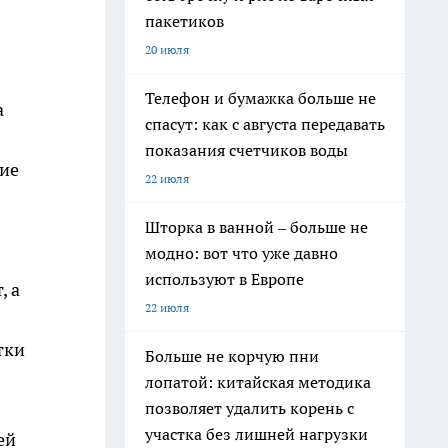
пакетиков
20 июля
Телефон и бумажка больше не
а
спасут: как с августа передавать
показания счетчиков воды
ние
22 июля
Шторка в ванной – больше не
модно: вот что уже давно
используют в Европе
, а
22 июля
тки
Больше не корчую пни
лопатой: китайская методика
позволяет удалить корень с
участка без лишней нагрузки
ей