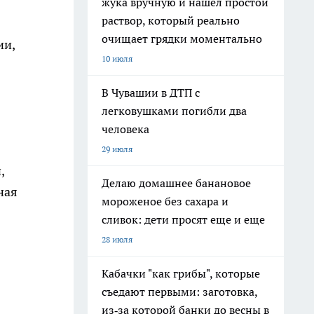
жука вручную и нашел простой
раствор, который реально
очищает грядки моментально
ии,
10 июля
В Чувашии в ДТП с
легковушками погибли два
человека
29 июля
,
Делаю домашнее банановое
ная
мороженое без сахара и
сливок: дети просят еще и еще
28 июля
Кабачки "как грибы", которые
съедают первыми: заготовка,
из‑за которой банки до весны в