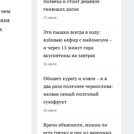
полвека и стоит дешевле
гниющих досок
 чем
23 июля
ения
х
Эти пышки всегда в ходу:
взбиваю кефир с майонезом –
и через 15 минут гора
вкуснятины на завтрак
26 июля
Обошел курагу и изюм – и в
два раза полезнее чернослива:
назван самый полезный
сухофрукт
24 июля
Врачи объяснили, можно ли
есть гречку и рис из варочных