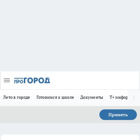
Лето в городе
Готовимся к школе
Документы
Т+ информиру
Принять