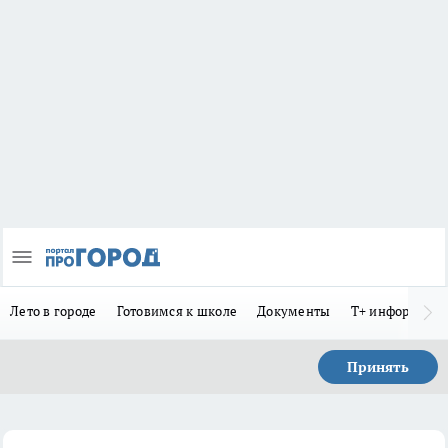
Лето в городе
Готовимся к школе
Документы
Т+ информиру
Принять