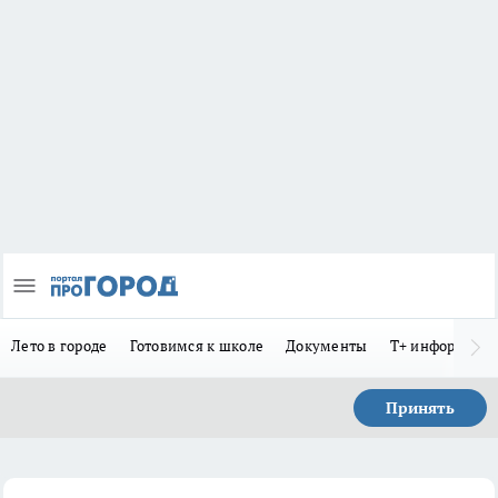
Лето в городе
Готовимся к школе
Документы
Т+ информиру
Принять