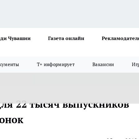
ди Чувашии
Газета онлайн
Рекламодател
кументы
Т+ информирует
Вакансии
Иг
для 22 тысяч выпускников
вонок