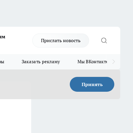
ям
Прислать новость
ры
Заказать рекламу
Мы ВКонтакте
Мы
Принять