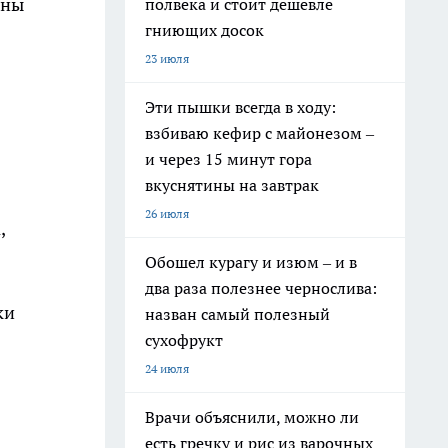
ены
полвека и стоит дешевле
гниющих досок
23 июля
Эти пышки всегда в ходу:
взбиваю кефир с майонезом –
и через 15 минут гора
вкуснятины на завтрак
26 июля
,
Обошел курагу и изюм – и в
два раза полезнее чернослива:
ки
назван самый полезный
сухофрукт
24 июля
Врачи объяснили, можно ли
есть гречку и рис из варочных