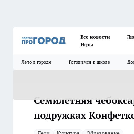
Все новости
Лю
Игры
Лето в городе
Готовимся к школе
До
Семилетняя чебокса
подружках Конфетке
Дети
Культура
Образование