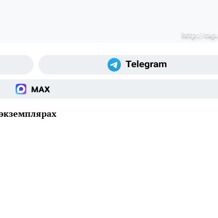
http://cap
 экземплярах