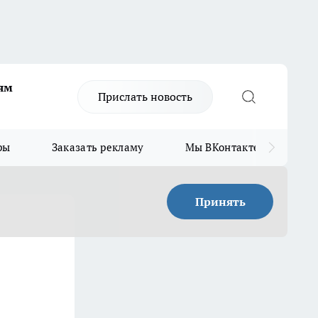
ям
Прислать новость
ры
Заказать рекламу
Мы ВКонтакте
Мы
Принять