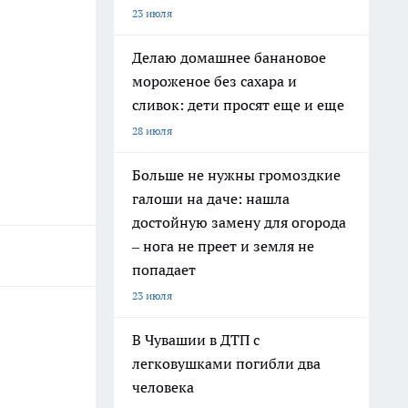
23 июля
Делаю домашнее банановое
мороженое без сахара и
сливок: дети просят еще и еще
28 июля
Больше не нужны громоздкие
галоши на даче: нашла
достойную замену для огорода
– нога не преет и земля не
попадает
23 июля
В Чувашии в ДТП с
легковушками погибли два
человека