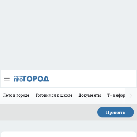
Лето в городе
Готовимся к школе
Документы
Т+ информиру
Принять