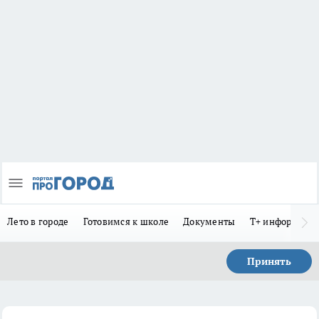
Лето в городе
Готовимся к школе
Документы
Т+ информиру
Принять