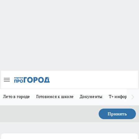
Лето в городе
Готовимся к школе
Документы
Т+ информиру
Принять